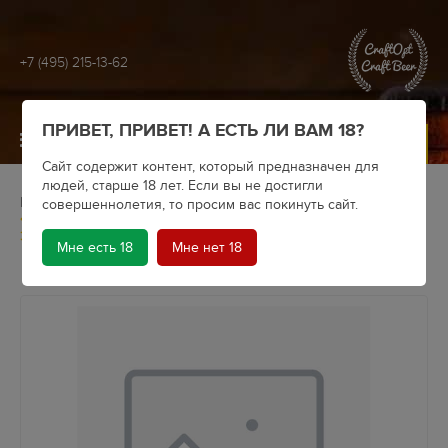
+7 (495) 215-13-62
ПРИВЕТ, ПРИВЕТ! А ЕСТЬ ЛИ ВАМ 18?
МЕНЮ
Сайт содержит контент, который предназначен для
людей, старше 18 лет. Если вы не достигли
Главная
Крафтовое пиво
Пивоварни
Appleton
совершеннолетия, то просим вас покинуть сайт.
Appleton Ciders “Малина” (semi sweet) 5,5% /
Экспериментариум вер. 95, бут. 0,5л
Мне есть 18
Мне нет 18