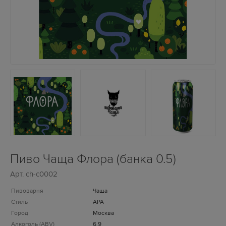
Пиво Чаща Флора (банка 0.5)
Арт.
ch-c0002
Пивоварня
Чаща
Стиль
APA
Город
Москва
Алкоголь (ABV)
6.9