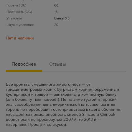
Горечь (IBU)
60
Плотность (OG)
16
Упаковка
Банка 0.5
Штук в упаковке
20
Подробнее
Отзывы
Все ароматы смешанного живого леса — от
тридцатиметровых крон к бугристым корням, окружённым
кустарником и травой — запакованы в компактную банку
(или бокал, тут как повезёт). Не по зиме густой и терпкий
эль, своеобразная дань американской классике. Богатая
горечь не переборщит гостеприимством вашего обоняния,
насыщенная прямолинейность хмелей Simcoe и Chinook
вернёт если не пресловутый 2007-й, то 2013-й —
наверняка. Просто и со вкусом.