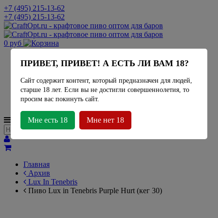
+7 (495) 215-13-62
+7 (495) 215-13-62
0 руб
Актуальное наличие
ПРИВЕТ, ПРИВЕТ! А ЕСТЬ ЛИ ВАМ 18?
Миды
Лимонад
Сайт содержит контент, который предназначен для людей,
Сидр
старше 18 лет. Если вы не достигли совершеннолетия, то
Крафтовое пиво
просим вас покинуть сайт.
Пивоварни
МЕНЮ
Мне есть 18
Мне нет 18
Главная
Архив
Lux In Tenebris
Пиво Lux in Tenebris Purple Hurt (кег 30)