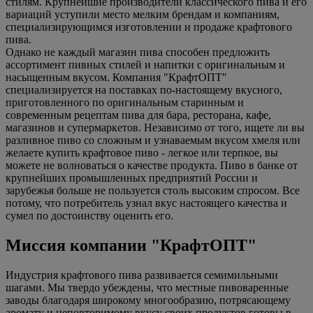
стилям. Крупнейшие производители классического пива и его
вариаций уступили место мелким брендам и компаниям,
специализирующимся изготовлении и продаже крафтового
пива.
Однако не каждый магазин пива способен предложить
ассортимент пивных стилей и напитки с оригинальным и
насыщенным вкусом. Компания "КрафтОПТ"
специализируется на поставках по-настоящему вкусного,
приготовленного по оригинальным старинным и
современным рецептам пива для бара, ресторана, кафе,
магазинов и супермаркетов. Независимо от того, ищете ли вы
разливное пиво со сложным и узнаваемым вкусом хмеля или
желаете купить крафтовое пиво - легкое или терпкое, вы
можете не волноваться о качестве продукта. Пиво в банке от
крупнейших промышленных предприятий России и
зарубежья больше не пользуется столь высоким спросом. Все
потому, что потребитель узнал вкус настоящего качества и
сумел по достоинству оценить его.
Миссия компании "КрафтОПТ"
Индустрия крафтового пива развивается семимильными
шагами. Мы твердо убеждены, что местные пивоваренные
заводы благодаря широкому многообразию, потрясающему
аромату и неповторимому вкусу своих продуктов готовы в