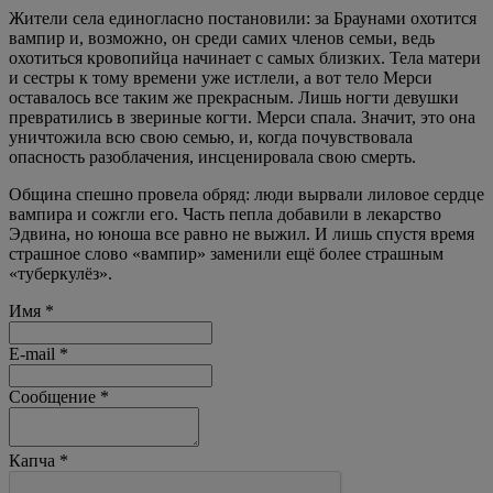
Жители села единогласно постановили: за Браунами охотится
вампир и, возможно, он среди самих членов семьи, ведь
охотиться кровопийца начинает с самых близких. Тела матери
и сестры к тому времени уже истлели, а вот тело Мерси
оставалось все таким же прекрасным. Лишь ногти девушки
превратились в звериные когти. Мерси спала. Значит, это она
уничтожила всю свою семью, и, когда почувствовала
опасность разоблачения, инсценировала свою смерть.
Община спешно провела обряд: люди вырвали лиловое сердце
вампира и сожгли его. Часть пепла добавили в лекарство
Эдвина, но юноша все равно не выжил. И лишь спустя время
страшное слово «вампир» заменили ещё более страшным
«туберкулёз».
Имя
*
E-mail
*
Сообщение
*
Капча
*