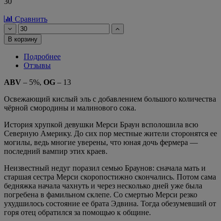
30
Сравнить
В корзину
Подробнее
Отзывы
ABV
– 5%,
OG
– 13
Освежающий кислый эль с добавлением большого количества
чёрной смородины и малинового сока.
История хрупкой девушки Мерси Браун всполошила всю
Северную Америку. До сих пор местные жители сторонятся ее
могилы, ведь многие уверены, что юная дочь фермера —
последний вампир этих краев.
Неизвестный недуг поразил семью Браунов: сначала мать и
старшая сестра Мерси скоропостижно скончались. Потом сама
бедняжка начала чахнуть и через несколько дней уже была
погребена в фамильном склепе. Со смертью Мерси резко
ухудшилось состояние ее брата Эдвина. Тогда обезумевший от
горя отец обратился за помощью к общине.