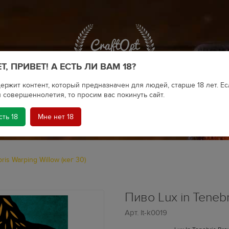
Т, ПРИВЕТ! А ЕСТЬ ЛИ ВАМ 18?
ержит контент, который предназначен для людей, старше 18 лет. Ес
 совершеннолетия, то просим вас покинуть сайт.
сть 18
Мне нет 18
КРАФТОВОЕ ПИВО
is Warping Willow (кег 30)
Пиво Lux in Tenebr
Арт.
lt-k0019