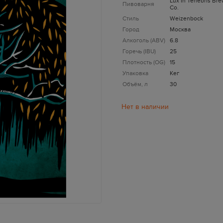
Lux In Tenebris Br
Пивоварня
Co.
Стиль
Weizenbock
Город
Москва
Алкоголь (ABV)
6.8
Горечь (IBU)
25
Плотность (OG)
15
Упаковка
Кег
Объём, л
30