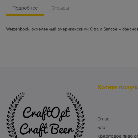
Подробнее
Отзывы
Weizenbock, охмелённый американскими Citra и Simcoe – банан
Хотите получ
О нас
Блог
Крафтовое пиво о