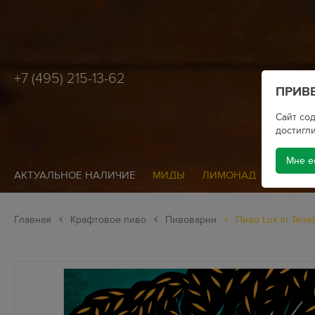
+7 (495) 215-13-62
ПРИВЕ
Сайт сод
достигли
Мне е
АКТУАЛЬНОЕ НАЛИЧИЕ
МИДЫ
ЛИМОНАД
СИДР
Главная
Крафтовое пиво
Пивоварни
Пиво Lux in Tenebr