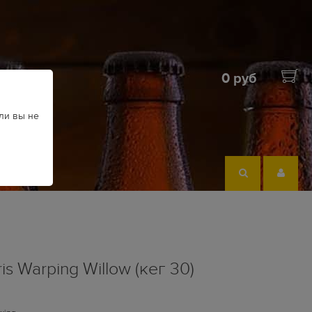
0 руб
ли вы не
is Warping Willow (кег 30)