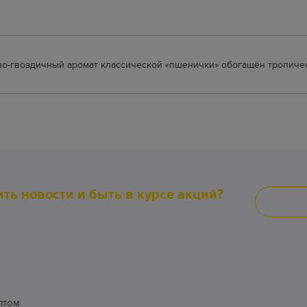
ово-гвоздичный аромат классической «пшенички» обогащён тропиче
ить новости и быть в курсе акций?
птом