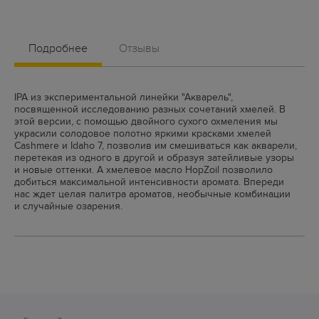
Подробнее
Отзывы
IPA из экспериментальной линейки "Акварель",
посвященной исследованию разных сочетаний хмелей. В
этой версии, с помощью двойного сухого охмеления мы
украсили солодовое полотно яркими красками хмелей
Cashmere и Idaho 7, позволив им смешиваться как акварели,
перетекая из одного в другой и образуя затейливые узоры
и новые оттенки. А хмелевое масло HopZoil позволило
добиться максимальной интенсивности аромата. Впереди
нас ждет целая палитра ароматов, необычные комбинации
и случайные озарения.