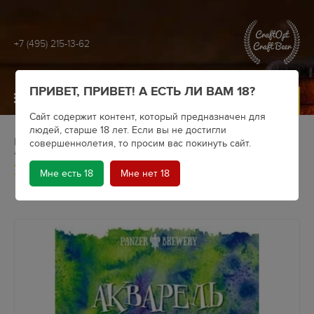
+7 (495) 215-13-62
ПРИВЕТ, ПРИВЕТ! А ЕСТЬ ЛИ ВАМ 18?
МЕНЮ
Сайт содержит контент, который предназначен для
людей, старше 18 лет. Если вы не достигли
Главная
Крафтовое пиво
Пивоварни
совершеннолетия, то просим вас покинуть сайт.
Panzer Brewery
Пиво Panzer Brewery Акварель HopzOil - Cashmere & Idaho
Мне есть 18
Мне нет 18
7