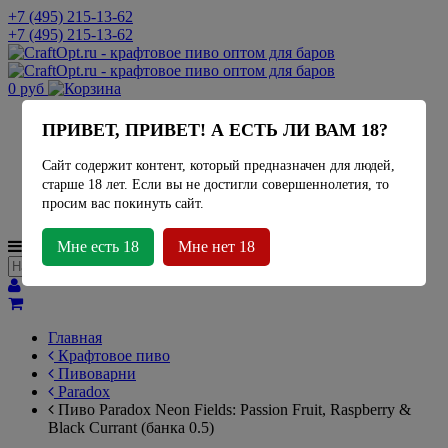
+7 (495) 215-13-62
+7 (495) 215-13-62
0 руб
Актуальное наличие
ПРИВЕТ, ПРИВЕТ! А ЕСТЬ ЛИ ВАМ 18?
Миды
Лимонад
Сайт содержит контент, который предназначен для людей,
Сидр
старше 18 лет. Если вы не достигли совершеннолетия, то
Крафтовое пиво
просим вас покинуть сайт.
Пивоварни
МЕНЮ
Мне есть 18
Мне нет 18
Главная
Крафтовое пиво
Пивоварни
Paradox
Пиво Paradox Neon Fields: Passion Fruit, Raspberry &
Black Currant (банка 0.5)