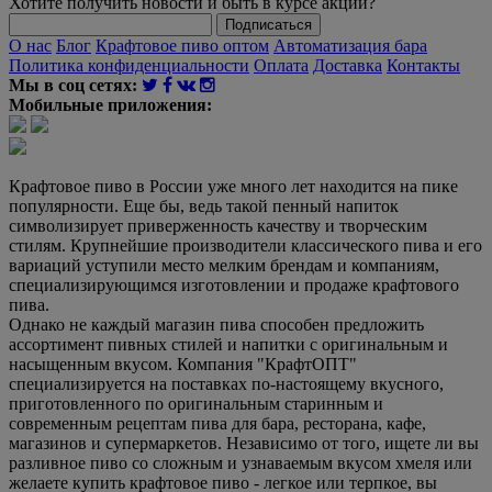
Хотите получить новости и быть в курсе акций?
Подписаться
О нас
Блог
Крафтовое пиво оптом
Автоматизация бара
Политика конфиденциальности
Оплата
Доставка
Контакты
Мы в соц сетях:
Мобильные приложения:
Крафтовое пиво в России уже много лет находится на пике
популярности. Еще бы, ведь такой пенный напиток
символизирует приверженность качеству и творческим
стилям. Крупнейшие производители классического пива и его
вариаций уступили место мелким брендам и компаниям,
специализирующимся изготовлении и продаже крафтового
пива.
Однако не каждый магазин пива способен предложить
ассортимент пивных стилей и напитки с оригинальным и
насыщенным вкусом. Компания "КрафтОПТ"
специализируется на поставках по-настоящему вкусного,
приготовленного по оригинальным старинным и
современным рецептам пива для бара, ресторана, кафе,
магазинов и супермаркетов. Независимо от того, ищете ли вы
разливное пиво со сложным и узнаваемым вкусом хмеля или
желаете купить крафтовое пиво - легкое или терпкое, вы