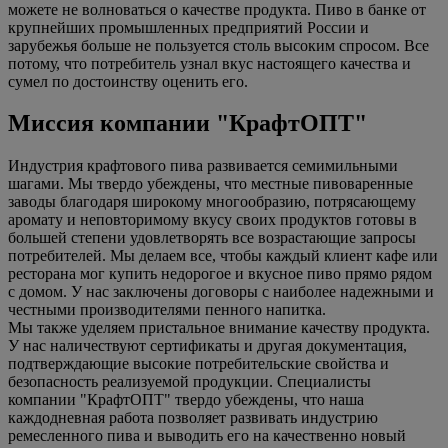
можете не волноваться о качестве продукта. Пиво в банке от
крупнейших промышленных предприятий России и
зарубежья больше не пользуется столь высоким спросом. Все
потому, что потребитель узнал вкус настоящего качества и
сумел по достоинству оценить его.
Миссия компании "КрафтОПТ"
Индустрия крафтового пива развивается семимильными
шагами. Мы твердо убеждены, что местные пивоваренные
заводы благодаря широкому многообразию, потрясающему
аромату и неповторимому вкусу своих продуктов готовы в
большей степени удовлетворять все возрастающие запросы
потребителей. Мы делаем все, чтобы каждый клиент кафе или
ресторана мог купить недорогое и вкусное пиво прямо рядом
с домом. У нас заключены договоры с наиболее надежными и
честными производителями пенного напитка.
Мы также уделяем пристальное внимание качеству продукта.
У нас наличествуют сертификаты и другая документация,
подтверждающие высокие потребительские свойства и
безопасность реализуемой продукции. Специалисты
компании "КрафтОПТ" твердо убеждены, что наша
каждодневная работа позволяет развивать индустрию
ремесленного пива и выводить его на качественно новый