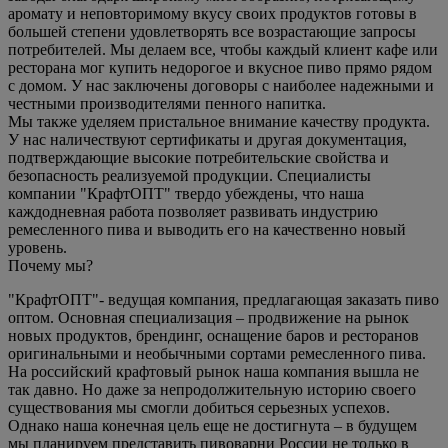
аромату и неповторимому вкусу своих продуктов готовы в
большей степени удовлетворять все возрастающие запросы
потребителей. Мы делаем все, чтобы каждый клиент кафе или
ресторана мог купить недорогое и вкусное пиво прямо рядом
с домом. У нас заключены договоры с наиболее надежными и
честными производителями пенного напитка.
Мы также уделяем пристальное внимание качеству продукта.
У нас наличествуют сертификаты и другая документация,
подтверждающие высокие потребительские свойства и
безопасность реализуемой продукции. Специалисты
компании "КрафтОПТ" твердо убеждены, что наша
каждодневная работа позволяет развивать индустрию
ремесленного пива и выводить его на качественно новый
уровень.
Почему мы?
"КрафтОПТ"- ведущая компания, предлагающая заказать пиво
оптом. Основная специализация – продвижение на рынок
новых продуктов, брендинг, оснащение баров и ресторанов
оригинальными и необычными сортами ремесленного пива.
На российский крафтовый рынок наша компания вышла не
так давно. Но даже за непродолжительную историю своего
существования мы смогли добиться серьезных успехов.
Однако наша конечная цель еще не достигнута – в будущем
мы планируем представить пивоварни России не только в