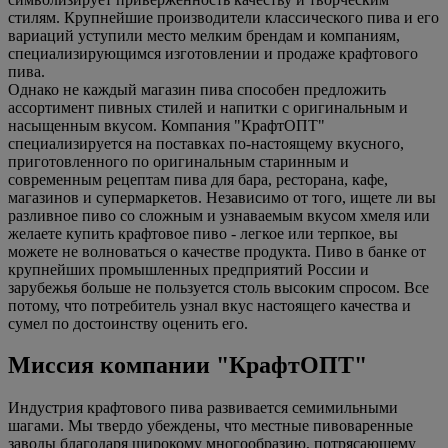
стилям. Крупнейшие производители классического пива и его
вариаций уступили место мелким брендам и компаниям,
специализирующимся изготовлении и продаже крафтового
пива.
Однако не каждый магазин пива способен предложить
ассортимент пивных стилей и напитки с оригинальным и
насыщенным вкусом. Компания "КрафтОПТ"
специализируется на поставках по-настоящему вкусного,
приготовленного по оригинальным старинным и
современным рецептам пива для бара, ресторана, кафе,
магазинов и супермаркетов. Независимо от того, ищете ли вы
разливное пиво со сложным и узнаваемым вкусом хмеля или
желаете купить крафтовое пиво - легкое или терпкое, вы
можете не волноваться о качестве продукта. Пиво в банке от
крупнейших промышленных предприятий России и
зарубежья больше не пользуется столь высоким спросом. Все
потому, что потребитель узнал вкус настоящего качества и
сумел по достоинству оценить его.
Миссия компании "КрафтОПТ"
Индустрия крафтового пива развивается семимильными
шагами. Мы твердо убеждены, что местные пивоваренные
заводы благодаря широкому многообразию, потрясающему