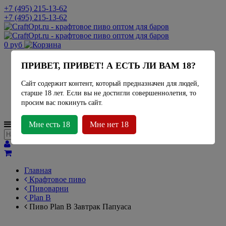
+7 (495) 215-13-62
+7 (495) 215-13-62
0 руб
Актуальное наличие
ПРИВЕТ, ПРИВЕТ! А ЕСТЬ ЛИ ВАМ 18?
Миды
Лимонад
Сайт содержит контент, который предназначен для людей,
Сидр
старше 18 лет. Если вы не достигли совершеннолетия, то
Крафтовое пиво
просим вас покинуть сайт.
Пивоварни
МЕНЮ
Мне есть 18
Мне нет 18
Главная
Крафтовое пиво
Пивоварни
Plan B
Пиво Plan B Завтрак Папуаса