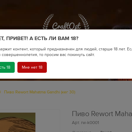
Т, ПРИВЕТ! А ЕСТЬ ЛИ ВАМ 18?
ержит контент, который предназначен для людей, старше 18 лет. Ес
 совершеннолетия, то просим вас покинуть сайт.
сть 18
Мне нет 18
КРАФТОВОЕ ПИВО
Пиво Rewort Mahatma Gandhi (кег 30)
Пиво Rewort Mahat
Арт.
rw-k0001