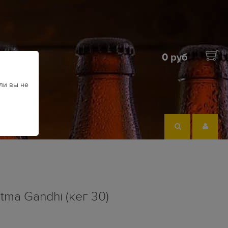
0 руб
ли вы не
ma Gandhi (кег 30)