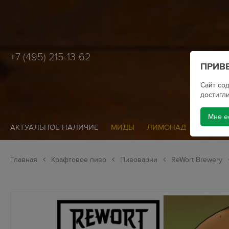
+7 (495) 215-13-62
ПРИВЕ
Сайт сод
достигли
Мне е
АКТУАЛЬНОЕ НАЛИЧИЕ
МИДЫ
ЛИМОНАД
СИДР
Главная
Крафтовое пиво
Пивоварни
ReWort Brewery