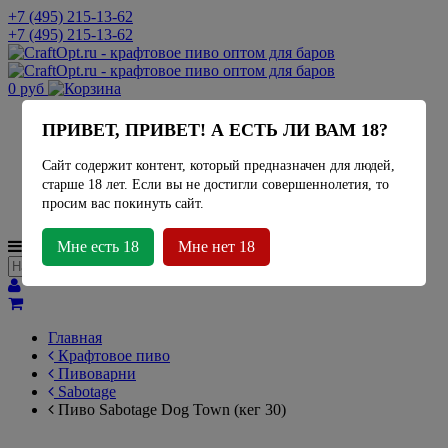
+7 (495) 215-13-62
+7 (495) 215-13-62
0 руб
Актуальное наличие
ПРИВЕТ, ПРИВЕТ! А ЕСТЬ ЛИ ВАМ 18?
Миды
Лимонад
Сайт содержит контент, который предназначен для людей,
Сидр
старше 18 лет. Если вы не достигли совершеннолетия, то
Крафтовое пиво
просим вас покинуть сайт.
Пивоварни
МЕНЮ
Мне есть 18
Мне нет 18
Главная
Крафтовое пиво
Пивоварни
Sabotage
Пиво Sabotage Dog Town (кег 30)