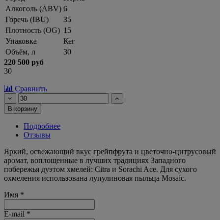
Алкоголь (ABV)
6
Горечь (IBU)
35
Плотность (OG)
15
Упаковка
Кег
Объём, л
30
220 500 руб
30
Сравнить
В корзину
Подробнее
Отзывы
Яркий, освежающий вкус грейпфрута и цветочно-цитрусовый
аромат, воплощенные в лучших традициях Западного
побережья дуэтом хмелей: Citra и Sorachi Ace. Для сухого
охмеления использована лупулиновая пыльца Mosaic.
Имя
*
E-mail
*