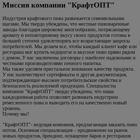
Миссия компании "КрафтОПТ"
Индустрия крафтового пива развивается семимильными
шагами. Мы твердо убеждены, что местные пивоваренные
заводы благодаря широкому многообразию, потрясающему
аромату и неповторимому вкусу своих продуктов готовы в
большей степени удовлетворять все возрастающие запросы
потребителей. Мы делаем все, чтобы каждый клиент кафе или
ресторана мог купить недорогое и вкусное пиво прямо рядом
с домом. У нас заключены договоры с наиболее надежными и
честными производителями пенного напитка.
Мы также уделяем пристальное внимание качеству продукта.
У нас наличествуют сертификаты и другая документация,
подтверждающие высокие потребительские свойства и
безопасность реализуемой продукции. Специалисты
компании "КрафтОПТ" твердо убеждены, что наша
каждодневная работа позволяет развивать индустрию
ремесленного пива и выводить его на качественно новый
уровень.
Почему мы?
"КрафтОПТ"- ведущая компания, предлагающая заказать пиво
оптом. Основная специализация – продвижение на рынок
новых продуктов, брендинг, оснащение баров и ресторанов