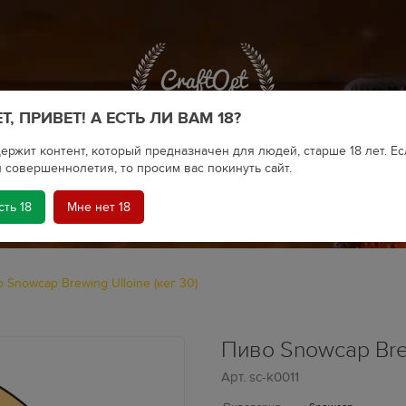
Т, ПРИВЕТ! А ЕСТЬ ЛИ ВАМ 18?
ержит контент, который предназначен для людей, старше 18 лет. Ес
 совершеннолетия, то просим вас покинуть сайт.
сть 18
Мне нет 18
КРАФТОВОЕ ПИВО
 Snowcap Brewing Ulloine (кег 30)
Пиво Snowcap Brew
Арт.
sc-k0011