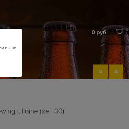
0 руб
ли вы не
ing Ulloine (кег 30)