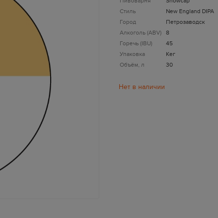
Пивоварня
Snowcap
Стиль
New England DIPA
Город
Петрозаводск
Алкоголь (ABV)
8
Горечь (IBU)
45
Упаковка
Кег
Объём, л
30