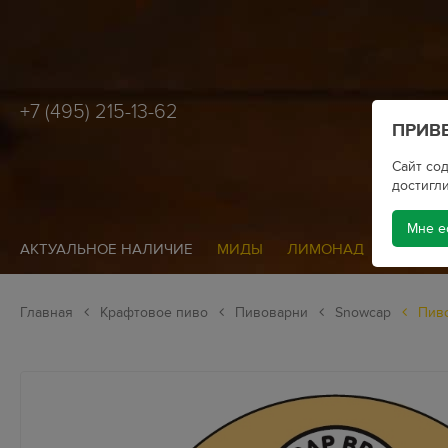
+7 (495) 215-13-62
ПРИВЕ
Сайт сод
достигли
Мне е
АКТУАЛЬНОЕ НАЛИЧИЕ
МИДЫ
ЛИМОНАД
СИДР
Главная
Крафтовое пиво
Пивоварни
Snowcap
Пиво