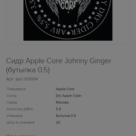
Сидр Apple Core Johnny Ginger
(бутылка 0.5)
Арт.
apc-b0004
Пивоварня
Apple Core
Стиль
Dry Apple Cider
Город
Москва
Алкоголь (ABV)
5.5
Упаковка
Бутылка 0.5
Штук в упаковке
20