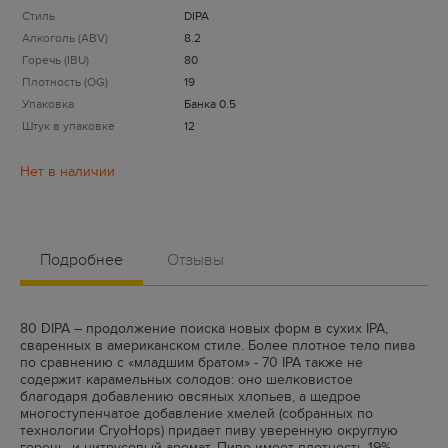
Стиль
DIPA
Алкоголь (ABV)
8.2
Горечь (IBU)
80
Плотность (OG)
19
Упаковка
Банка 0.5
Штук в упаковке
12
Подробнее
Отзывы
80 DIPA – продолжение поиска новых форм в сухих IPA,
сваренных в американском стиле. Более плотное тело пива
по сравнению с «младшим братом» - 70 IPA также не
содержит карамельных солодов: оно шелковистое
благодаря добавлению овсяных хлопьев, а щедрое
многоступенчатое добавление хмелей (собранных по
технологии CryoHops) придает пиву уверенную округлую
горечь, и цитрусовый аромат. Пиво имеет плотность 19%,