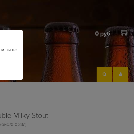
0 руб
ли вы не
ble Milky Stout
нс./б 0,33л)