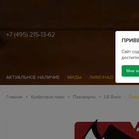
+7 (495) 215-13-62
ПРИВЕ
Сайт сод
достигли
Мне е
АКТУАЛЬНОЕ НАЛИЧИЕ
МИДЫ
ЛИМОНАД
СИДР
Главная
Крафтовое пиво
Пивоварни
LIS Brew
Пиво 