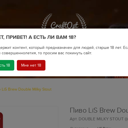
Т, ПРИВЕТ! А ЕСТЬ ЛИ ВАМ 18?
ержит контент, который предназначен для людей, старше 18 лет. Ес
 совершеннолетия, то просим вас покинуть сайт.
сть 18
Мне нет 18
КРАФТОВОЕ ПИВО
LiS Brew Double Milky Stout
Пиво LiS Brew Dou
Арт.
DOUBLE MILKY STOUT ((ко