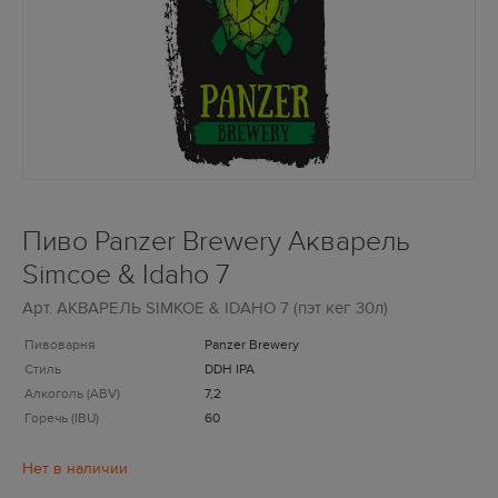
Пиво Panzer Brewery Акварель
Simcoe & Idaho 7
Арт.
АКВАРЕЛЬ SIMKOE & IDAHO 7 (пэт кег 30л)
Пивоварня
Panzer Brewery
Стиль
DDH IPA
Алкоголь (ABV)
7,2
Горечь (IBU)
60