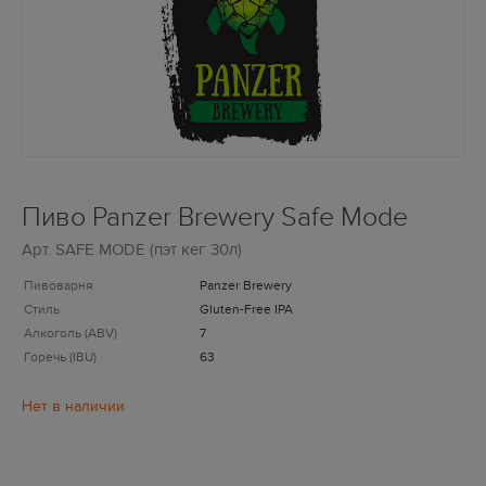
Пиво Panzer Brewery Safe Mode
Арт.
SAFE MODE (пэт кег 30л)
Пивоварня
Panzer Brewery
Стиль
Gluten-Free IPA
Алкоголь (ABV)
7
Горечь (IBU)
63