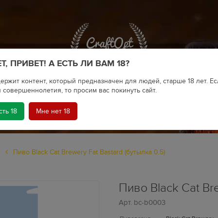
Т, ПРИВЕТ! А ЕСТЬ ЛИ ВАМ 18?
ержит контент, который предназначен для людей, старше 18 лет. Ес
 совершеннолетия, то просим вас покинуть сайт.
сть 18
Мне нет 18
КРАФТОВОЕ ПИВО
Пиво Black Cat Brewery Fat Bastard (бутылка 0.5)
Пиво Black Cat Bre
Арт.
bc-b0003