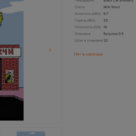
Пивоварня
Black Cat Brewery
Стиль
Milk Stout
Алкоголь (ABV)
6.7
Горечь (IBU)
25
Плотность (OG)
19
Упаковка
Бутылка 0.5
Штук в упаковке
20