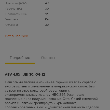
Алкоголь (ABV)
4.8
Горечь (IBU)
30
Плотность (OG)
12
Упаковка
Кег
Объём, л
30
Подробнее
Отзывы
ABV 4.8%; UBI 30; OG 12
Наш самый легкий и наименее горький из всех сортов с
экстремальным охмелением в американском стиле. Был
сварен на заре крафтовой революции с
экспериментальным хмелем HBC 394. Уже после
появления пива получил название Citra. Яркий хмелевой
аромат с нотками грейпфрута и крыжовника,
сбалансированный вкус и удивительная питкость сделали