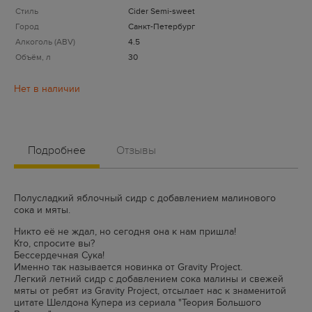
Стиль
Cider Semi-sweet
Город
Санкт-Петербург
Алкоголь (ABV)
4.5
Объём, л
30
Подробнее
Отзывы
Полусладкий яблочный сидр с добавлением малинового
сока и мяты.
Никто её не ждал, но сегодня она к нам пришла!
Кто, спросите вы?
Бессердечная Сука!
Именно так называется новинка от Gravity Project.
Легкий летний сидр с добавлением сока малины и свежей
мяты от ребят из
Gravity Project
, отсылает нас к знаменитой
цитате Шелдона Купера из сериала "Теория Большого