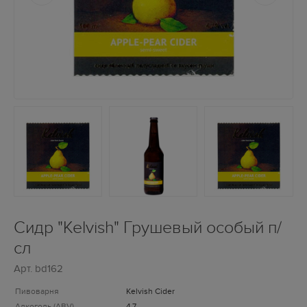
Сидр "Kelvish" Грушевый особый п/
сл
Арт.
bd162
Пивоварня
Kelvish Cider
Алкоголь (ABV)
4.7