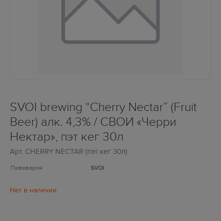
SVOI brewing “Cherry Nectar” (Fruit
Beer) алк. 4,3% / СВОИ «Черри
Нектар», пэт кег 30л
Арт.
CHERRY NECTAR (пэт кег 30л)
Пивоварня
SVOI