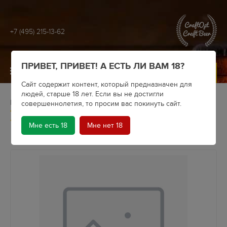
+7 (495) 215-13-62
ПРИВЕТ, ПРИВЕТ! А ЕСТЬ ЛИ ВАМ 18?
МЕНЮ
Сайт содержит контент, который предназначен для
людей, старше 18 лет. Если вы не достигли
Главная
Крафтовое пиво
Пивоварни
СВОИ
совершеннолетия, то просим вас покинуть сайт.
SVOI brewing “Cherry Nectar” (Fruit Beer) алк. 4,3% / СВОИ
«Черри Нектар», пэт кег 30л
Мне есть 18
Мне нет 18