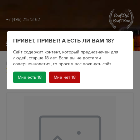
+7 (495) 215-13-62
ПРИВЕТ, ПРИВЕТ! А ЕСТЬ ЛИ ВАМ 18?
МЕНЮ
Сайт содержит контент, который предназначен для
людей, старше 18 лет. Если вы не достигли
Главная
Крафтовое пиво
Пивоварни
СВОИ
совершеннолетия, то просим вас покинуть сайт.
SVOI brewing “Pils” (Pilsner) алк. 4,5% / СВОИ «Пилс»,жб кег
20л
Мне есть 18
Мне нет 18