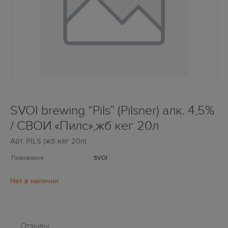
SVOI brewing “Pils” (Pilsner) алк. 4,5%
/ СВОИ «Пилс»,жб кег 20л
Арт.
PILS (жб кег 20л)
Пивоварня
SVOI
Отзывы