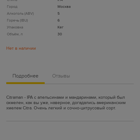
Город
Москва
Алкоголь (ABV)
5
Горечь (IBU)
6
Упаковка
Кег
Объём, л
30
Подробнее
Отзывы
Citraman - IPA с апельсинами и мандаринами, который был
охмелен, как вы уже, наверное, догадались американским
хмелем Citra. Очень легкий и сочно-цитрусовый сорт.