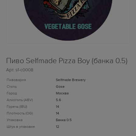
Пиво Selfmade Pizza Boy (банка 0.5)
Арт.
sf-c0008
Пивоварня
Selfmade Brewery
Стиль
Gose
Город
Москва
Алкоголь (ABV)
5.6
Горечь (IBU)
14
Плотность (OG)
14
Упаковка
Банка 0.5
Штук в упаковке
12