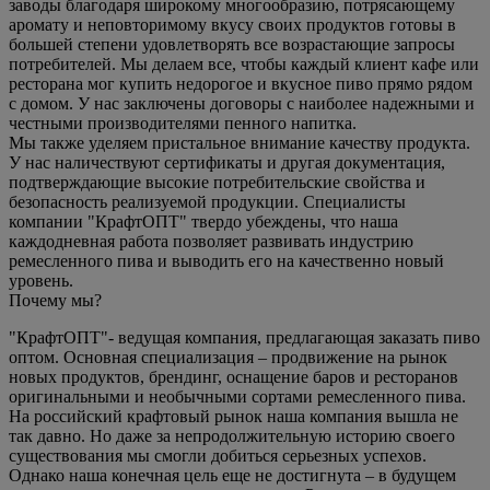
заводы благодаря широкому многообразию, потрясающему
аромату и неповторимому вкусу своих продуктов готовы в
большей степени удовлетворять все возрастающие запросы
потребителей. Мы делаем все, чтобы каждый клиент кафе или
ресторана мог купить недорогое и вкусное пиво прямо рядом
с домом. У нас заключены договоры с наиболее надежными и
честными производителями пенного напитка.
Мы также уделяем пристальное внимание качеству продукта.
У нас наличествуют сертификаты и другая документация,
подтверждающие высокие потребительские свойства и
безопасность реализуемой продукции. Специалисты
компании "КрафтОПТ" твердо убеждены, что наша
каждодневная работа позволяет развивать индустрию
ремесленного пива и выводить его на качественно новый
уровень.
Почему мы?
"КрафтОПТ"- ведущая компания, предлагающая заказать пиво
оптом. Основная специализация – продвижение на рынок
новых продуктов, брендинг, оснащение баров и ресторанов
оригинальными и необычными сортами ремесленного пива.
На российский крафтовый рынок наша компания вышла не
так давно. Но даже за непродолжительную историю своего
существования мы смогли добиться серьезных успехов.
Однако наша конечная цель еще не достигнута – в будущем