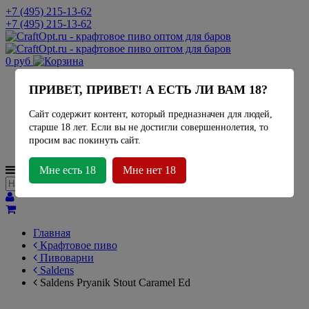
+7 (495) 215-13-62
+7 (495) 215-13-62
0 руб
Актуальное наличие
ПРИВЕТ, ПРИВЕТ! А ЕСТЬ ЛИ ВАМ 18?
Миды
Лимонад
Сайт содержит контент, который предназначен для людей,
Сидр
старше 18 лет. Если вы не достигли совершеннолетия, то
Крафтовое пиво
просим вас покинуть сайт.
Пивоварни
МЕНЮ
Мне есть 18
Мне нет 18
Главная
Крафтовое пиво
Пивоварни
Saldens
Saldens Pryanik Stout Caramel Ed